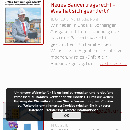
Neues Bauvertragsrecht –
Was hat sich geändert?
18.04.2018, Markt Echo Nord
Wir haben in unserer vorherigen
Ausgabe mit Herrn Lüneburg über
das neue Bauvertragsrecht
gesprochen. Um Familien dem
Wunsch vom Eigenheim leichter zu
machen, wird es künftig ein
Baukindergeld geben. ...
weiterlesen »
Um unsere Webseite für Sie optimal zu gestalten und fortlaufend
verbessern zu können, verwenden wir Cookies. Durch die weitere
Nutzung der Webseite stimmen Sie der Verwendung von Cookies
zu. Weitere Informationen zu Cookies erhalten Sie in unserer
Bergedorfer Bautage 24. und
Datenschutzerklärung
.
Weitere Informationen
OK
25.03.2018
14.03.2018