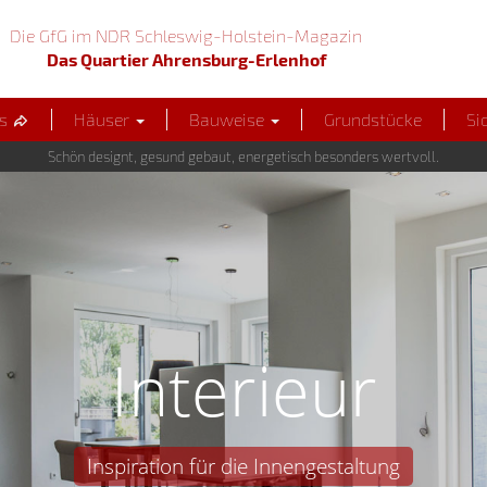
Die GfG im NDR Schleswig-Holstein-Magazin
Das Quartier Ahrensburg-Erlenhof
us
Häuser
Bauweise
Grundstücke
Si
Schön designt, gesund gebaut, energetisch besonders wertvoll.
Interieur
Inspiration für die Innengestaltung