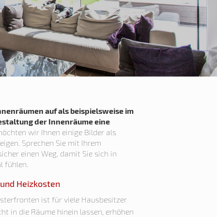
Innenräumen auf als beispielsweise im
Gestaltung der Innenräume eine
chten wir Ihnen einige Bilder als
 zeigen. Sprechen Sie mit Ihrem
icher einen Weg, damit Sie sich in
 fühlen.
 und Heizkosten
terfronten ist für viele Hausbesitzer
cht in die Räume hinein lassen, erhöhen