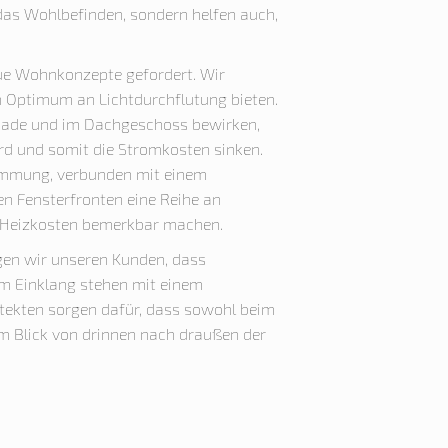
 das Wohlbefinden, sondern helfen auch,
eue Wohnkonzepte gefordert. Wir
 Optimum an Lichtdurchflutung bieten.
ssade und im Dachgeschoss bewirken,
ird und somit die Stromkosten sinken.
ämmung, verbunden mit einem
en Fensterfronten eine Reihe an
der Heizkosten bemerkbar machen.
en wir unseren Kunden, dass
im Einklang stehen mit einem
ekten sorgen dafür, dass sowohl beim
m Blick von drinnen nach draußen der