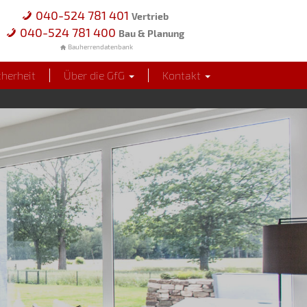
040-524 781 401
Vertrieb
040-524 781 400
Bau & Planung
Bauherrendatenbank
cherheit
Über die GfG
Kontakt