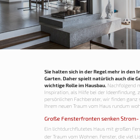
Sie halten sich in der Regel mehr in den 
Garten. Daher spielt natürlich auch die 
wichtige Rolle im Hausbau.
Nachfolgend mö
Inspiration, als Hilfe bei der Ideenfindung,
persönlichen Fachberater, wir finden ganz s
Ihrem neuen Traum vom Haus rundum wohl
Große Fensterfronten senken Strom-
Ein lichtdurchflutetes Haus mit großen Fens
der Traum vom Wohnen. Fenster, die viel Li