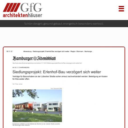
Schön designt, gesund gebaut, energetisch besonders wertvoll.