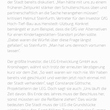
der Stadt bereits diskutiert. „Man hätte mit uns zu einem
früheren Zeitpunkt stärker den Schulterschluss üben und
partnerschaftlich an die Sache herangehen müssen“
kritisiert Helmut Steinfurth, Vertreter für den Investor GfG
Hoch-Tief-Bau aus Henstedt-Ulzburg. Konkret
bemängelt er zum Beispiel, dass die GfG vier Alternativen
für einen Kindertagestätten-Standort prüfen sollte.
„Dabei waren die Würfel über diese Frage längst
gefallen“, so Steinfurth. „Man hat uns dennoch vorturnen
lassen“.
Der größte Investor, die LEG Entwicklung GmbH aus
Kronshagen, wähnt sich trotz der erneuten Verzögerung
kurz vor dem Ziel. „So weit waren wir noch nie. Wir haben
bereits viel geschluckt und werden jetzt noch einmal mit
der Stadt verhandeln“, sagt Constanze Göttsche,
Projektleiterin der LEG. Doch sagt sie auch: „Uns läuft die
Zeit davon. Bis Ende des Jahres muss der Beschluss her,
sonst müssten wir die Reißleine ziehen.“ Das würde
bedeuten: Die Stadt muss der LEG die Grundstücke
wieder abkaufen. Samt fälliger Zinsen wäre eine Summe