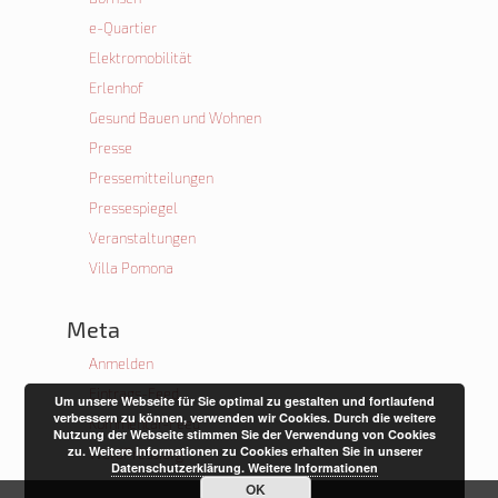
e-Quartier
Elektromobilität
Erlenhof
Gesund Bauen und Wohnen
Presse
Pressemitteilungen
Pressespiegel
Veranstaltungen
Villa Pomona
Meta
Anmelden
Eintrags-Feed
Um unsere Webseite für Sie optimal zu gestalten und fortlaufend
verbessern zu können, verwenden wir Cookies. Durch die weitere
Kommentar-Feed
Nutzung der Webseite stimmen Sie der Verwendung von Cookies
zu. Weitere Informationen zu Cookies erhalten Sie in unserer
WordPress.org
Datenschutzerklärung
.
Weitere Informationen
OK