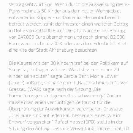
Vertragsentwurf vor: „Wenn durch die Ausweisung des B-
Plans mehr als 30 Kinder aus dem neuen Wohngebiet
entweder im Krippen- und/oder im Elementarbereich
betreut werden, zahlt der Investor einen weiteren Betrag
in Höhe von 250.000 Euro.“ Die GfG würde einen Beitrag
von 247.000 Euro übernehmen und noch einmal 82.000
Euro, wenn mehr als 30 Kinder aus dem Erlenhof-Gebiet
eine Kita der Stadt Ahrensburg besuchten.
Die Klausel mit den 30 Kindern traf bei den Politikern auf
Skepsis. „Da fragen wir uns: Was ist, wenn es nur 29
Kinder sein sollten“, sagte Carola Behr. Monja Löwer
(Grüne) äußerte, sie habe damit „Bauchschmerzen“. Uwe
Grassau (WAB) sagte nach der Sitzung „Die
Formulierungen sind generell zu schwammig.“ Zudem
müsse man einen vernünftigen Zeitpunkt für die
Überprüfung der Auswirkungen vereinbaren. Grassau:
„Drei Jahre sind auf jeden Fall besser als eines, wie im
Entwurf vorgesehen.“ Rafael Haase (SPD) stellte in der
Sitzung den Antrag, dass die Verwaltung noch einmal mit