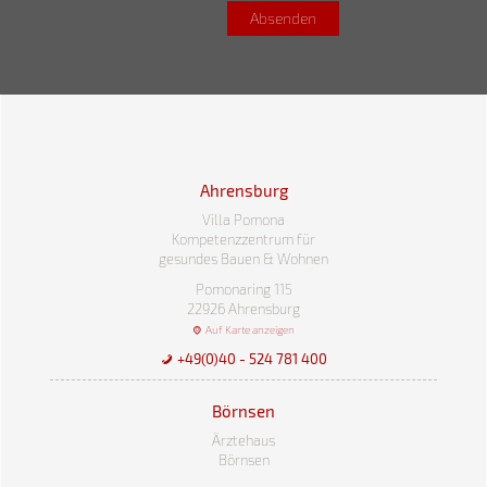
Ahrensburg
Villa Pomona
Kompetenzzentrum für
gesundes Bauen & Wohnen
Pomonaring 115
22926 Ahrensburg
Auf Karte anzeigen
+49(0)40 - 524 781 400
Börnsen
Ärztehaus
Börnsen