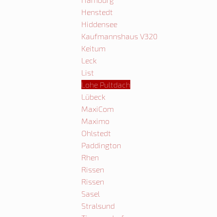
Henstedt
Hiddensee
Kaufmannshaus V320
Keitum
Leck
List
Lohe Pultdach
Lübeck
MaxiCom
Maximo
Ohlstedt
Paddington
Rhen
Rissen
Rissen
Sasel
Stralsund