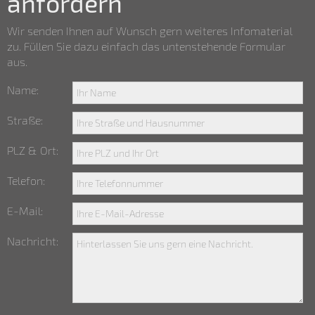
anfordern
Wir senden Ihnen auf Wunsch gern weiteres Infomaterial
zu. Füllen Sie dazu einfach das
unten
stehende Formular
aus.
Name:
Straße:
PLZ & Ort:
Telefon:
E-Mail:
Nachricht: