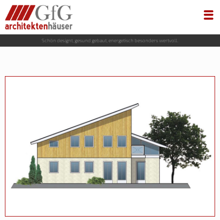
Schön designt, gesund gebaut, energetisch besonders wertvoll.