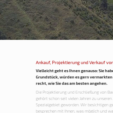
Ankauf, Projektierung und Verkauf vo
Vielleicht geht es Ihnen genauso: Sie hab
Grundstück, würden es gern vermarkten /
recht, wie Sie das am besten angehen.
Die Projektierung und Erschließung von B
gehört schon seit vielen Jahren zu unseren
Spezialgebiet geworden. Wir besichtigen 
besprechen mit Ihnen, was möglich und wa