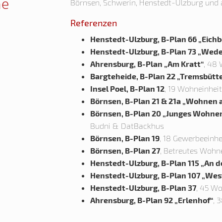
he
Börnsen, Schwerin, Henstedt-Ulzburg und au
Referenzen
Henstedt-Ulzburg, B-Plan 66 „Eichb
Henstedt-Ulzburg, B-Plan 73 „Wed
Ahrensburg, B-Plan „Am Kratt“
, 48
Bargteheide, B-Plan 22 „Tremsbütt
Insel Poel, B-Plan 12
, 19 Wohneinhei
Börnsen, B-Plan 21 & 21a „Wohnen 
Börnsen, B-Plan 20 „Junges Wohne
Budni & DatBackhus
Börnsen, B-Plan 19
, 18 Gewerbeeinhe
Börnsen, B-Plan 27
, Betreutes Wohn
Henstedt-Ulzburg, B-Plan 115 „An d
Henstedt-Ulzburg, B-Plan 107 „Wes
Henstedt-Ulzburg, B-Plan 37
, 45 W
Ahrensburg, B-Plan 92 „Erlenhof“
, 