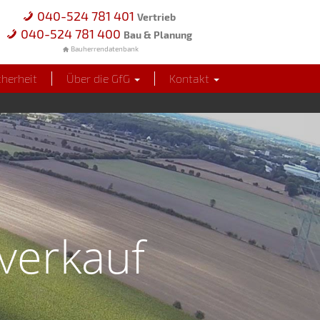
040-524 781 401
Vertrieb
040-524 781 400
Bau & Planung
Bauherrendatenbank
cherheit
Über die GfG
Kontakt
verkauf