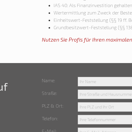
IAS 40: Als Finanzinvestition gehalte
Wertermittlung zum Zweck der Best
Einheitswert-Feststellung (§§ 19 ff. 
Grundbesitzwert-Feststellung (§§ 13
Nutzen Sie Profis für Ihren maximalen
Name:
uf
Straße:
PLZ & Ort:
Telefon:
E-Mail: