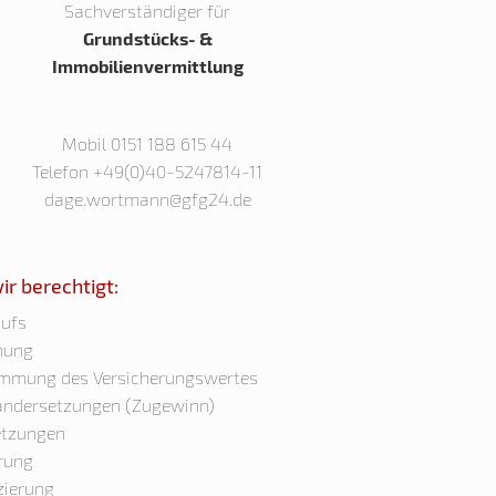
Sachverständiger für
Grundstücks- &
Immobilienvermittlung
Mobil 0151 188 615 44
Telefon +49(0)40-5247814-11
dage.wortmann@gfg24.de
r berechtigt:
aufs
hung
immung des Versicherungswertes
andersetzungen (Zugewinn)
etzungen
rung
zierung