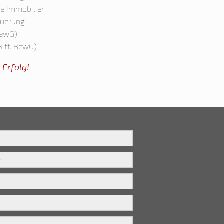
ne Immobilien
euerung
BewG)
8 ff. BewG)
 Erfolg!