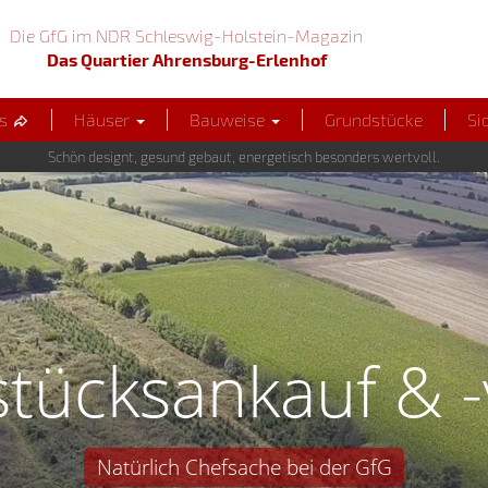
Die GfG im NDR Schleswig-Holstein-Magazin
Das Quartier Ahrensburg-Erlenhof
us
Häuser
Bauweise
Grundstücke
Si
Schön designt, gesund gebaut, energetisch besonders wertvoll.
tücksankauf & -
Natürlich Chefsache bei der GfG