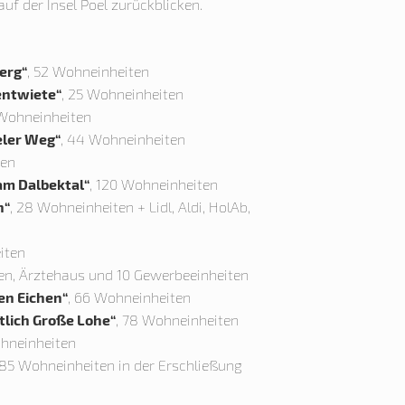
f der Insel Poel zurückblicken.
erg“
, 52 Wohneinheiten
entwiete“
, 25 Wohneinheiten
 Wohneinheiten
eler Weg“
, 44 Wohneinheiten
ten
am Dalbektal“
, 120 Wohneinheiten
n“
, 28 Wohneinheiten + Lidl, Aldi, HolAb,
iten
en, Ärztehaus und 10 Gewerbeeinheiten
en Eichen“
, 66 Wohneinheiten
tlich Große Lohe“
, 78 Wohneinheiten
ohneinheiten
385 Wohneinheiten in der Erschließung