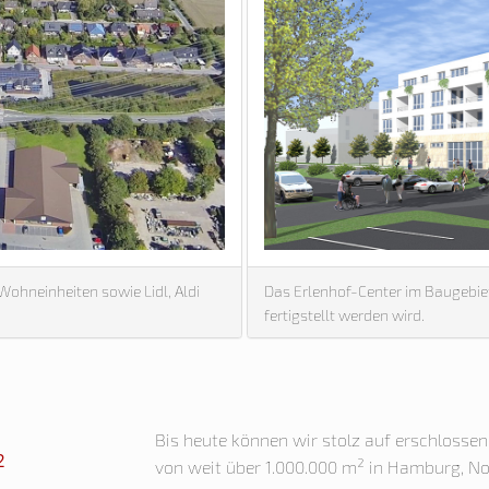
ohneinheiten sowie Lidl, Aldi
Das Erlenhof-Center im Baugebiet
fertigstellt werden wird.
Bis heute können wir stolz auf erschlosse
²
von weit über 1.000.000 m² in Hamburg, No