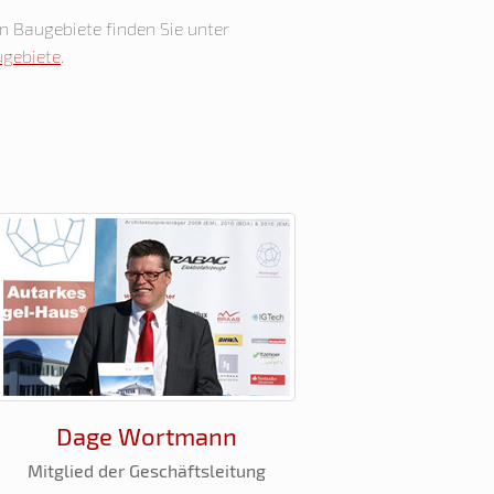
en Baugebiete finden Sie unter
ugebiete
.
Dage Wortmann
Mitglied der Geschäftsleitung